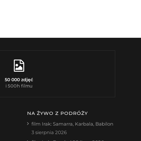
50 000 zdjęć
i 500h filmu
NA ŻYWO Z PODRÓŻY
film Irak: Samarra, Karbala, Babilon
3 sierpnia 2026