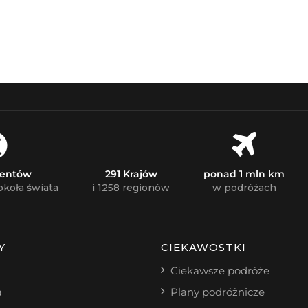
nentów
291 Krajów
ponad 1 mln km
okoła świata
i 1258 regionów
w podróżach
Y
CIEKAWOSTKI
Ciekawsze podróże
a
Plany podróżnicze