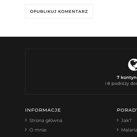
7 konty
i 8 podróży do
INFORMACJE
PORAD
Strona główna
Jak?
O mnie
Malari