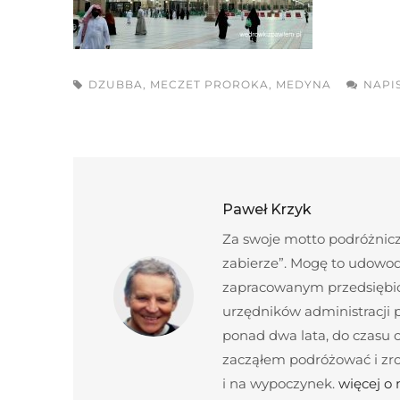
DZUBBA
,
MECZET PROROKA
,
MEDYNA
NAPI
Paweł Krzyk
Za swoje motto podróżnicze
zabierze”. Mogę to udowod
zapracowanym przedsiębior
urzędników administracji
ponad dwa lata, do czasu c
zacząłem podróżować i zroz
i na wypoczynek.
więcej o