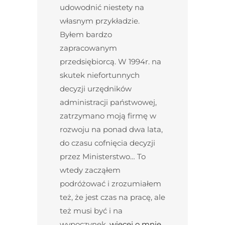
udowodnić niestety na
własnym przykładzie.
Byłem bardzo
zapracowanym
przedsiębiorcą. W 1994r. na
skutek niefortunnych
decyzji urzędników
administracji państwowej,
zatrzymano moją firmę w
rozwoju na ponad dwa lata,
do czasu cofnięcia decyzji
przez Ministerstwo… To
wtedy zacząłem
podróżować i zrozumiałem
też, że jest czas na pracę, ale
też musi być i na
wypoczynek.
więcej o mnie