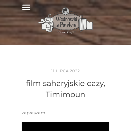
11 LIPCA 2022
film saharyjskie oazy,
Timimoun
zapraszam