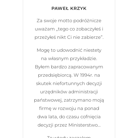
PAWEŁ KRZYK
Za swoje motto podróżnicze
uważam „tego co zobaczyłeś i
przeżyłeś nikt Ci nie zabierze”.
Mogę to udowodnić niestety
na własnym przykładzie.
Byłem bardzo zapracowanym
przedsiębiorcą. W 1994r. na
skutek niefortunnych decyzji
urzędników administracji
państwowej, zatrzymano moją
firmę w rozwoju na ponad
dwa lata, do czasu cofnięcia
decyzji przez Ministerstwo…
To wtedy zacząłem