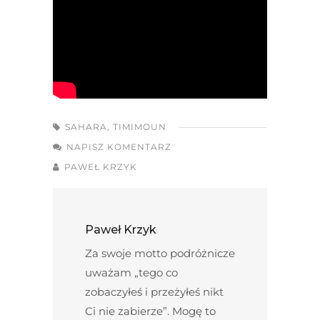
SAHARA
,
TIMIMOUN
NAPISZ KOMENTARZ
PAWEŁ KRZYK
Paweł Krzyk
Za swoje motto podróżnicze
uważam „tego co
zobaczyłeś i przeżyłeś nikt
Ci nie zabierze”. Mogę to