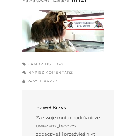
najdalszych… Relacja
TUTAJ
CAMBRIDGE BAY
NAPISZ KOMENTARZ
PAWEŁ KRZYK
Paweł Krzyk
Za swoje motto podróżnicze
uważam „tego co
zobaczyłeś i przeżyłeś nikt