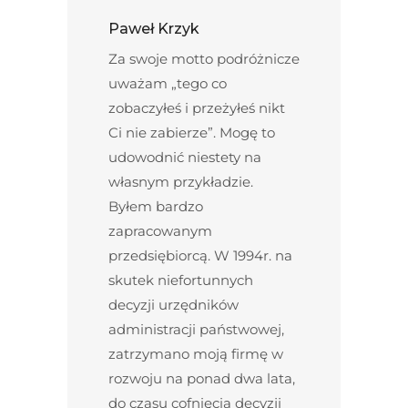
Paweł Krzyk
Za swoje motto podróżnicze
uważam „tego co
zobaczyłeś i przeżyłeś nikt
Ci nie zabierze”. Mogę to
udowodnić niestety na
własnym przykładzie.
Byłem bardzo
zapracowanym
przedsiębiorcą. W 1994r. na
skutek niefortunnych
decyzji urzędników
administracji państwowej,
zatrzymano moją firmę w
rozwoju na ponad dwa lata,
do czasu cofnięcia decyzji