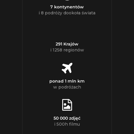
7 kontynentów
i 8 podróży dookoła świata
291 Krajów
i 1258 regionów
ponad 1 mln km
w podróżach
50 000 zdjęć
i 500h filmu