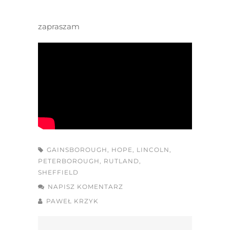
zapraszam
GAINSBOROUGH
,
HOPE
,
LINCOLN
,
PETERBOROUGH
,
RUTLAND
,
SHEFFIELD
NAPISZ KOMENTARZ
PAWEŁ KRZYK