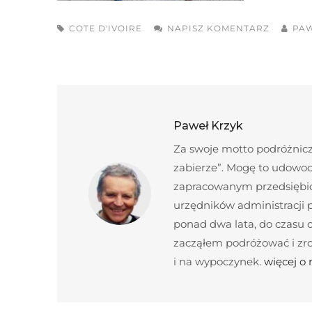
COTE D'IVOIRE
NAPISZ KOMENTARZ
PAW
Paweł Krzyk
Za swoje motto podróżnicze
zabierze”. Mogę to udowod
zapracowanym przedsiębior
urzędników administracji
ponad dwa lata, do czasu c
zacząłem podróżować i zroz
i na wypoczynek.
więcej o