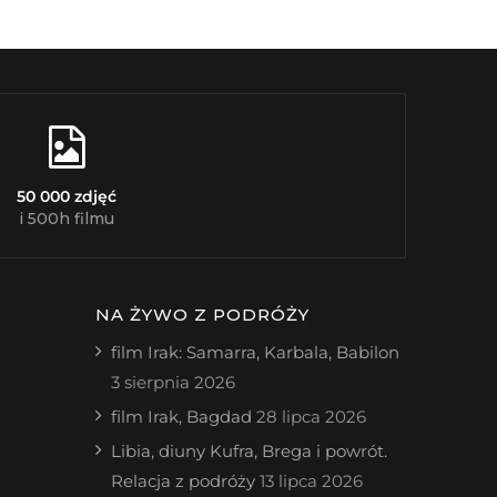
50 000 zdjęć
i 500h filmu
NA ŻYWO Z PODRÓŻY
film Irak: Samarra, Karbala, Babilon
3 sierpnia 2026
film Irak, Bagdad
28 lipca 2026
Libia, diuny Kufra, Brega i powrót.
Relacja z podróży
13 lipca 2026