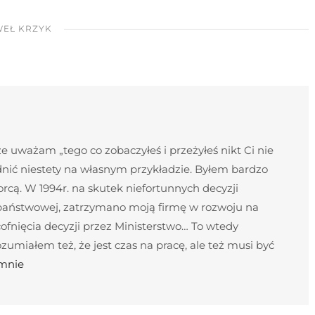
EŁ KRZYK
 uważam „tego co zobaczyłeś i przeżyłeś nikt Ci nie
nić niestety na własnym przykładzie. Byłem bardzo
cą. W 1994r. na skutek niefortunnych decyzji
 państwowej, zatrzymano moją firmę w rozwoju na
ofnięcia decyzji przez Ministerstwo… To wtedy
umiałem też, że jest czas na pracę, ale też musi być
 mnie