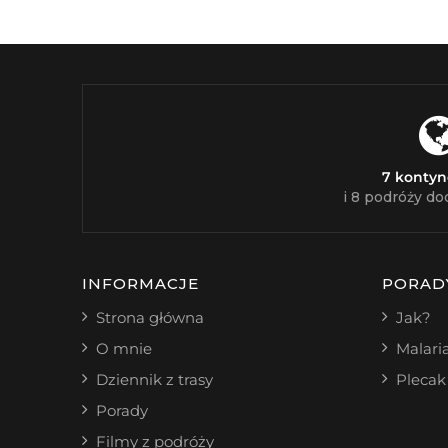
7 konty
i 8 podróży do
INFORMACJE
PORAD
Strona główna
Jak?
O mnie
Malari
Dziennik z trasy
Plecak
Porady
Filmy z podróży