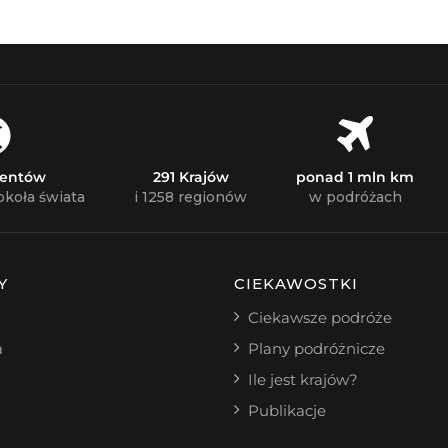
nentów
291 Krajów
ponad 1 mln km
okoła świata
i 1258 regionów
w podróżach
Y
CIEKAWOSTKI
Ciekawsze podróże
a
Plany podróżnicze
Ile jest krajów?
Publikacje