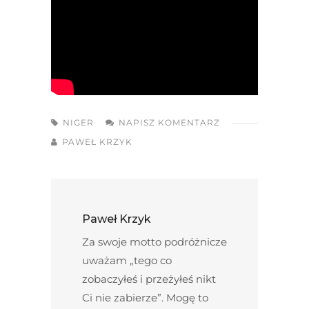
NIGER
NAPISZ KOMENTARZ
PAWEŁ KRZYK
Paweł Krzyk
Za swoje motto podróżnicze
uważam „tego co
zobaczyłeś i przeżyłeś nikt
Ci nie zabierze”. Mogę to