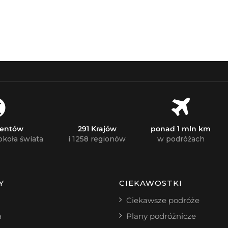
nentów
291 Krajów
ponad 1 mln km
okoła świata
i 1258 regionów
w podróżach
Y
CIEKAWOSTKI
Ciekawsze podróże
a
Plany podróżnicze