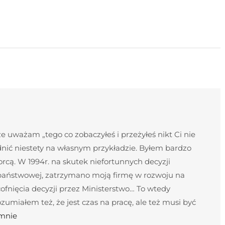
 uważam „tego co zobaczyłeś i przeżyłeś nikt Ci nie
nić niestety na własnym przykładzie. Byłem bardzo
cą. W 1994r. na skutek niefortunnych decyzji
 państwowej, zatrzymano moją firmę w rozwoju na
ofnięcia decyzji przez Ministerstwo… To wtedy
umiałem też, że jest czas na pracę, ale też musi być
 mnie