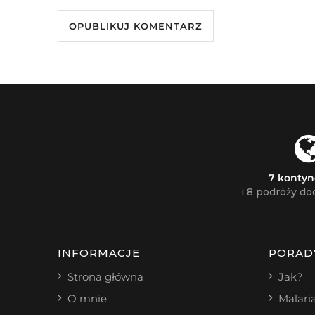
7 konty
i 8 podróży do
INFORMACJE
PORAD
Strona główna
Jak?
O mnie
Malari