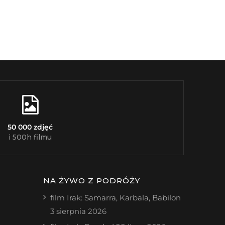
50 000 zdjęć
i 500h filmu
NA ŻYWO Z PODRÓŻY
film Irak: Samarra, Karbala, Babilon
3 sierpnia 2026