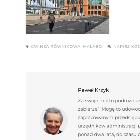
GWINEA RÓWNIKOWA
,
MALABO
NAPISZ KO
Paweł Krzyk
Za swoje motto podróżnicze
zabierze”. Mogę to udowod
zapracowanym przedsiębior
urzędników administracji
ponad dwa lata, do czasu c