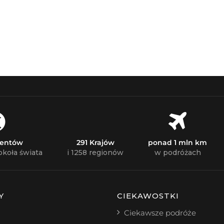
nentów
291 Krajów
ponad 1 mln km
okoła świata
i 1258 regionów
w podróżach
Y
CIEKAWOSTKI
Ciekawsze podróże