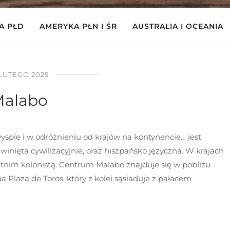
A PŁD
AMERYKA PŁN I ŚR
AUSTRALIA I OCEANIA
 LUTEGO 2025
alabo
yspie i w odróżnieniu od krajów na kontynencie… jest
zwinięta cywilizacyjnie, oraz hiszpańsko języczna. W krajach
atnim kolonistą. Centrum Malabo znajduje się w pobliżu
a Plaza de Toros, który z kolei sąsiaduje z pałacem