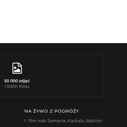
50 000 zdjęć
i 500h filmu
NA ŻYWO Z PODRÓŻY
film Irak: Samarra, Karbala, Babilon