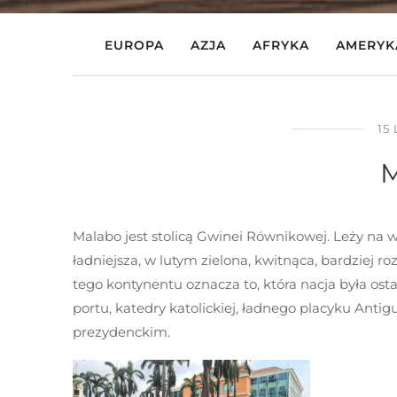
EUROPA
AZJA
AFRYKA
AMERYK
15
M
Malabo jest stolicą Gwinei Równikowej. Leży na w
ładniejsza, w lutym zielona, kwitnąca, bardziej ro
tego kontynentu oznacza to, która nacja była ost
portu, katedry katolickiej, ładnego placyku Antigu
prezydenckim.