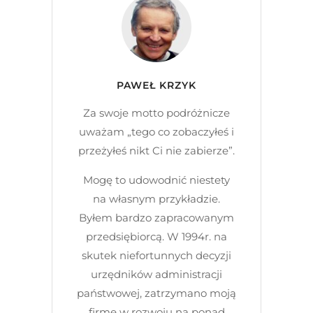
PAWEŁ KRZYK
Za swoje motto podróżnicze
uważam „tego co zobaczyłeś i
przeżyłeś nikt Ci nie zabierze”.
Mogę to udowodnić niestety
na własnym przykładzie.
Byłem bardzo zapracowanym
przedsiębiorcą. W 1994r. na
skutek niefortunnych decyzji
urzędników administracji
państwowej, zatrzymano moją
firmę w rozwoju na ponad