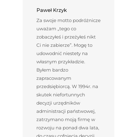
Paweł Krzyk
Za swoje motto podróżnicze
uważam „tego co
zobaczyłeś i przeżyłeś nikt
Ci nie zabierze”. Mogę to
udowodnić niestety na
własnym przykładzie.
Byłem bardzo
zapracowanym
przedsiębiorcą. W 1994r. na
skutek niefortunnych
decyzji urzędników
administracji państwowej,
zatrzymano moją firmę w
rozwoju na ponad dwa lata,
do czasu cofnięcia decyzji