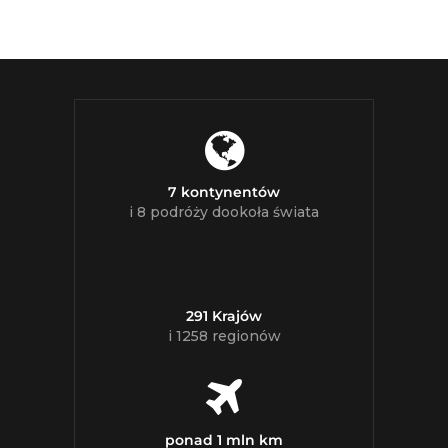
7 kontynentów
i 8 podróży dookoła świata
291 Krajów
i 1258 regionów
ponad 1 mln km