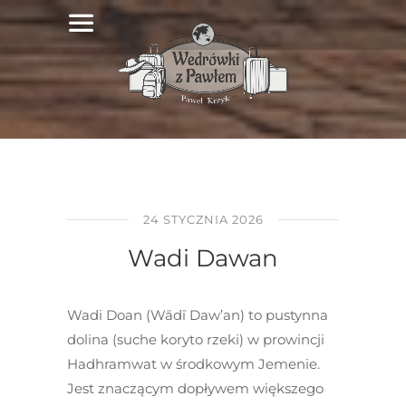
24 STYCZNIA 2026
Wadi Dawan
Wadi Doan (Wādī Daw’an) to pustynna
dolina (suche koryto rzeki) w prowincji
Hadhramwat w środkowym Jemenie.
Jest znaczącym dopływem większego