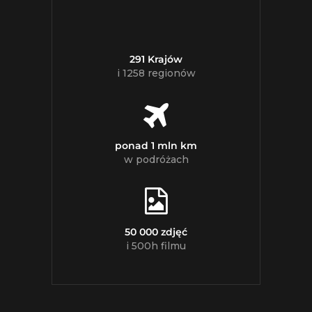
291 Krajów
i 1258 regionów
ponad 1 mln km
w podróżach
50 000 zdjęć
i 500h filmu