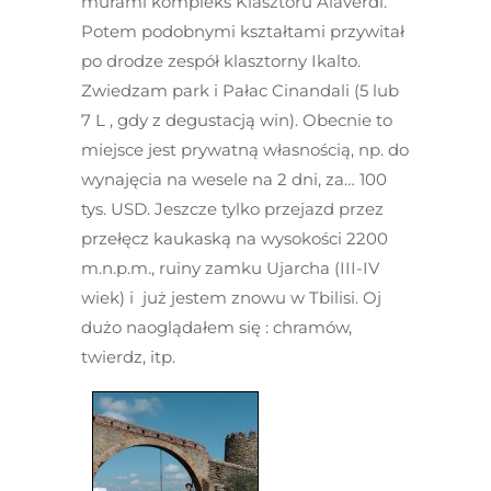
murami kompleks Klasztoru Alaverdi.
Potem podobnymi kształtami przywitał
po drodze zespół klasztorny Ikalto.
Zwiedzam park i Pałac Cinandali (5 lub
7 L , gdy z degustacją win). Obecnie to
miejsce jest prywatną własnością, np. do
wynajęcia na wesele na 2 dni, za… 100
tys. USD. Jeszcze tylko przejazd przez
przełęcz kaukaską na wysokości 2200
m.n.p.m., ruiny zamku Ujarcha (III-IV
wiek) i już jestem znowu w Tbilisi. Oj
dużo naoglądałem się : chramów,
twierdz, itp.