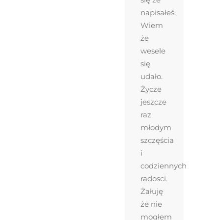
napisałeś.
Wiem
że
wesele
się
udało.
Życze
jeszcze
raz
młodym
szczęścia
i
codziennych
radosci.
Żałuję
że nie
mogłem