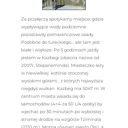
Za przełęczą spotykamy miejsce, gdzie
wypływające wody podziemne
pozostawiły pomarańczowe osady.
Podobne do tureckiego… ale tam jest
białe i większe. Po 5 godzinach jazdy
jestem w Kazbegi (obecna nazwa od
2007r. Stepaneminda). Miasteczko leży
w niewielkiej kotlinie otoczonej
wysokimi górami , z których najwyższa
niegdyś wulkan Kazbeg ma 5047 m. W
centrum miasta wsiada się do
samochodów (4×4-za 50 L/4 osoby) by
wjechać po 30 minutach po wyboistej i
stromej drodze na wzgórze Tziminala
(2170 m.). Można również pieszo (3g.), a