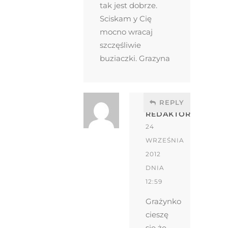
tak jest dobrze.
Sciskam y Cię
mocno wracaj
szczęśliwie
buziaczki. Grazyna
REPLY
REDAKTOR
24
WRZEŚNIA
2012
DNIA
12:59
Grażynko
cieszę
się że