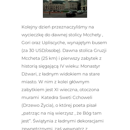
Kolejny dzień przeznaczyliśmy na
wycieczkę do dawnej stolicy Mcchety ,
Gori oraz Upliscyche, wynajętym busem
(za 30 USD/osobę). Dawna stolica Gruzji
Mccheta (25 km) i pierwszy zabytek z
historią sięgającą IV wieku: Monastyr
Dżwari, z ładnym widokiem na stare
miasto. W nim z kolei głównym
zabytkiem jest XI wieczna, otoczona
murami Katedra Sweti Cchoweli
(Drzewo Życia), o której poeta pisał
„patrząc na nią wierzysz , że Bóg tam
jest”. Świątynia z ładnymi dekoracjami
zewnętrznymi, zaś wewnątrz z