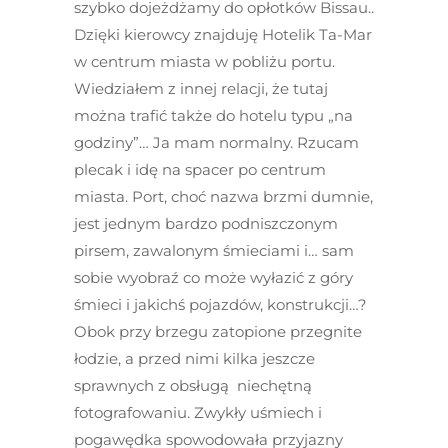
szybko dojeżdżamy do opłotków Bissau..
Dzięki kierowcy znajduję Hotelik Ta-Mar
w centrum miasta w pobliżu portu.
Wiedziałem z innej relacji, że tutaj
można trafić także do hotelu typu „na
godziny”… Ja mam normalny. Rzucam
plecak i idę na spacer po centrum
miasta. Port, choć nazwa brzmi dumnie,
jest jednym bardzo podniszczonym
pirsem, zawalonym śmieciami i… sam
sobie wyobraź co może wyłazić z góry
śmieci i jakichś pojazdów, konstrukcji…?
Obok przy brzegu zatopione przegnite
łodzie, a przed nimi kilka jeszcze
sprawnych z obsługą niechętną
fotografowaniu. Zwykły uśmiech i
pogawędka spowodowała przyjazny