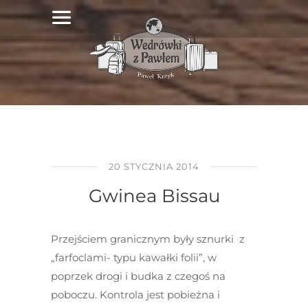
20 STYCZNIA 2014
Gwinea Bissau
Przejściem granicznym były sznurki z
„farfoclami- typu kawałki folii”, w
poprzek drogi i budka z czegoś na
poboczu. Kontrola jest pobieżna i