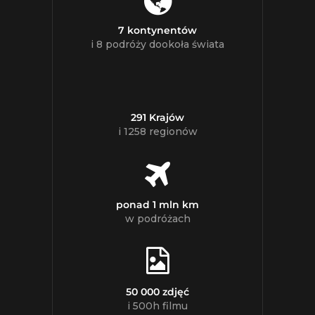
7 kontynentów
i 8 podróży dookoła świata
291 Krajów
i 1258 regionów
ponad 1 mln km
w podróżach
50 000 zdjęć
i 500h filmu