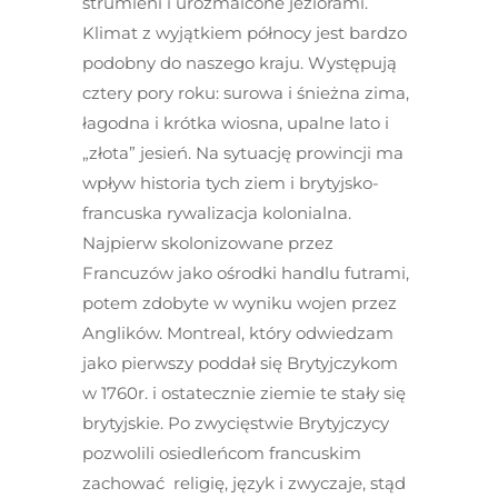
strumieni i urozmaicone jeziorami.
Klimat z wyjątkiem północy jest bardzo
podobny do naszego kraju. Występują
cztery pory roku: surowa i śnieżna zima,
łagodna i krótka wiosna, upalne lato i
„złota” jesień. Na sytuację prowincji ma
wpływ historia tych ziem i brytyjsko-
francuska rywalizacja kolonialna.
Najpierw skolonizowane przez
Francuzów jako ośrodki handlu futrami,
potem zdobyte w wyniku wojen przez
Anglików. Montreal, który odwiedzam
jako pierwszy poddał się Brytyjczykom
w 1760r. i ostatecznie ziemie te stały się
brytyjskie. Po zwycięstwie Brytyjczycy
pozwolili osiedleńcom francuskim
zachować religię, język i zwyczaje, stąd