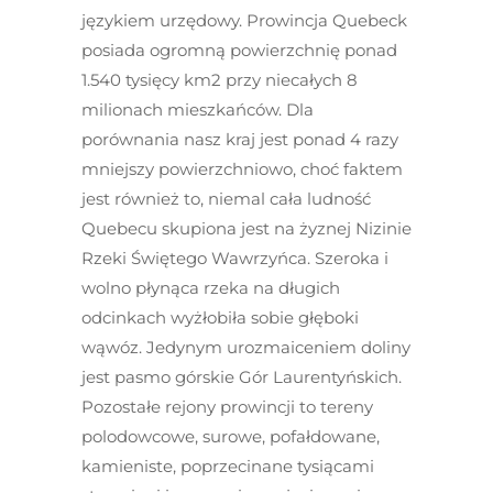
językiem urzędowy. Prowincja Quebeck
posiada ogromną powierzchnię ponad
1.540 tysięcy km
2
przy niecałych 8
milionach mieszkańców. Dla
porównania nasz kraj jest ponad 4 razy
mniejszy powierzchniowo, choć faktem
jest również to, niemal cała ludność
Quebecu skupiona jest na żyznej Nizinie
Rzeki Świętego Wawrzyńca. Szeroka i
wolno płynąca rzeka na długich
odcinkach wyżłobiła sobie głęboki
wąwóz. Jedynym urozmaiceniem doliny
jest pasmo górskie Gór Laurentyńskich.
Pozostałe rejony prowincji to tereny
polodowcowe, surowe, pofałdowane,
kamieniste, poprzecinane tysiącami