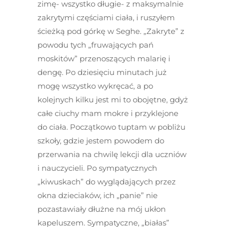
zimę- wszystko długie- z maksymalnie
zakrytymi częściami ciała, i ruszyłem
ścieżką pod górkę w Seghe. „Zakryte” z
powodu tych „fruwających pań
moskitów” przenoszących malarię i
dengę. Po dziesięciu minutach już
mogę wszystko wykręcać, a po
kolejnych kilku jest mi to obojętne, gdyż
całe ciuchy mam mokre i przyklejone
do ciała. Początkowo tuptam w pobliżu
szkoły, gdzie jestem powodem do
przerwania na chwilę lekcji dla uczniów
i nauczycieli. Po sympatycznych
„kiwuskach” do wyglądających przez
okna dzieciaków, ich „panie” nie
pozastawiały dłużne na mój ukłon
kapeluszem. Sympatyczne, „białas”