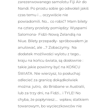
zarezerwowanego samolotu Fiji Air do
Nandi. Po prostu sobie go odwołali jakiś
czas temu i … oczywiście nie
powiadomili. No… co robić? Mam bilety
na cztery przeloty pomiędzy: Wyspami
Salomona- Fidżi-Nową Zelandią na
Niue. Bilety przepadły- spróbowałem je
anulować, ale …? Zobaczymy. Na
dodatek możliwości wylotu z tego…
kraju na końcu świata, są dosłownie :
takie jakie powinny być na KOŃCU
ŚWIATA. Nie wierzysz, to posłuchaj:
odlecieć za granicę dokądkolwiek
można: jutro, do Brisbane w Australii,
lub za trzy dni, na Fidżi… i TYLE! No
chyba, że popłyniesz:… wpław, statkiem
towarowym, bo wycieczkowców nie