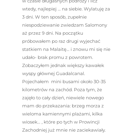
w czasie długaśnych podróży i licz
wtedy, najlepiej … na siebie. Wylatuję za
3 dni. W ten sposób, zupełnie
niespodziewanie zwiedzam Salomony
aż przez 9 dni. Na początku
próbowałem po raz drugi wyjechać
statkiem na Malaitę… i znowu mi się nie
udało- brak promu z powrotem.
Zobaczyłem jednak większy kawałek
wyspy głównej Guadalcanal.
Pojechałem mini busami około 30-35
kilometrów na zachód. Poza tym, że
zajęło to cały dzień, niewiele nowego
mam do przekazania: brzeg morza z
wieloma kamiennymi plażami, kilka
wiosek… , które po tych w Prowincji
Zachodniej już mnie nie zaciekawiały.