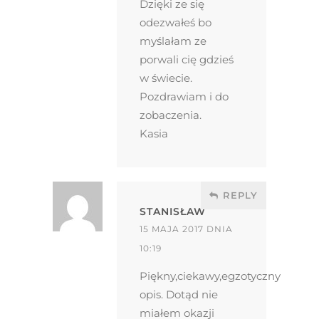
Dzięki ze się
odezwałeś bo
myślałam ze
porwali cię gdzieś
w świecie.
Pozdrawiam i do
zobaczenia.
Kasia
REPLY
STANISŁAW
15 MAJA 2017 DNIA
10:19
Piękny,ciekawy,egzotyczny
opis. Dotąd nie
miałem okazji