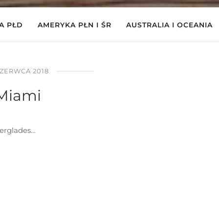
A PŁD
AMERYKA PŁN I ŚR
AUSTRALIA I OCEANIA
CZERWCA 2018
Miami
erglades…