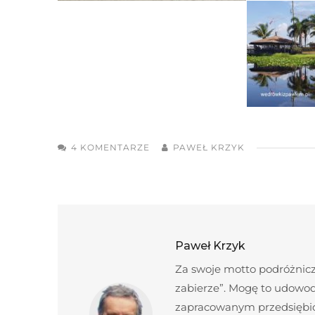
4 KOMENTARZE
PAWEŁ KRZYK
Paweł Krzyk
Za swoje motto podróżnicze
zabierze”. Mogę to udowod
zapracowanym przedsiębior