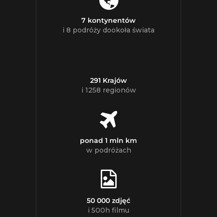
7 kontynentów
i 8 podróży dookoła świata
291 Krajów
i 1258 regionów
ponad 1 mln km
w podróżach
50 000 zdjęć
i 500h filmu