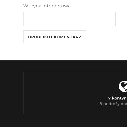
Witryna internetowa
7 konty
i 8 podróży do