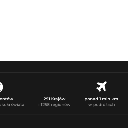
nentów
291 Krajów
ponad 1 mln km
okoła świata
i 1258 regionów
w podróżach