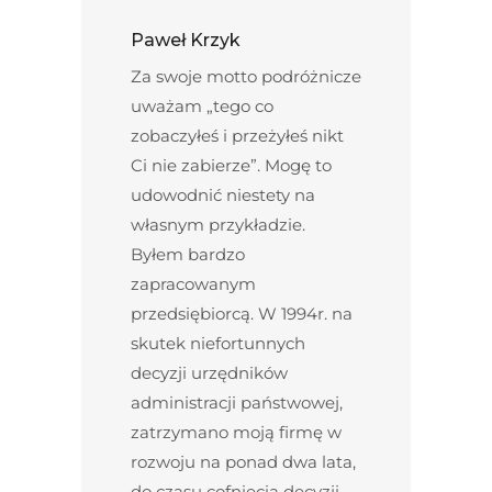
Paweł Krzyk
Za swoje motto podróżnicze
uważam „tego co
zobaczyłeś i przeżyłeś nikt
Ci nie zabierze”. Mogę to
udowodnić niestety na
własnym przykładzie.
Byłem bardzo
zapracowanym
przedsiębiorcą. W 1994r. na
skutek niefortunnych
decyzji urzędników
administracji państwowej,
zatrzymano moją firmę w
rozwoju na ponad dwa lata,
do czasu cofnięcia decyzji