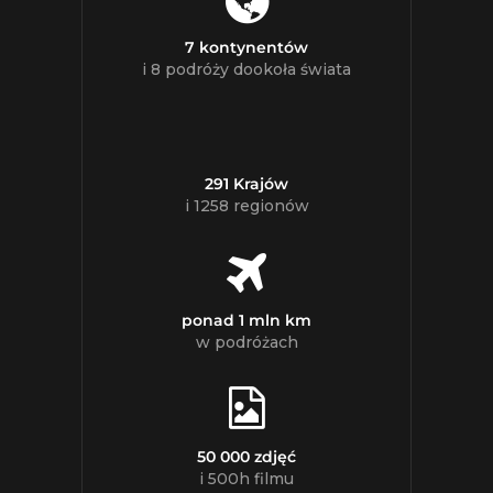
7 kontynentów
i 8 podróży dookoła świata
291 Krajów
i 1258 regionów
ponad 1 mln km
w podróżach
50 000 zdjęć
i 500h filmu