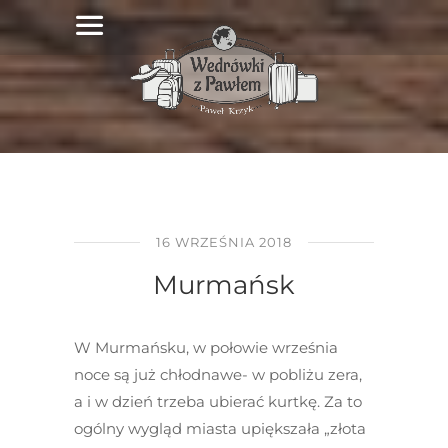
16 WRZEŚNIA 2018
Murmańsk
W Murmańsku, w połowie września
noce są już chłodnawe- w pobliżu zera,
a i w dzień trzeba ubierać kurtkę. Za to
ogólny wygląd miasta upiększała „złota