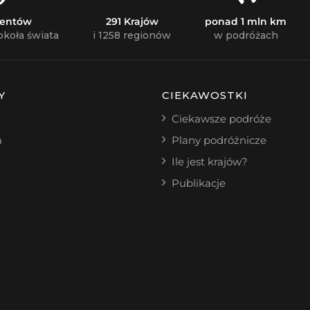
nentów
291 Krajów
ponad 1 mln km
okoła świata
i 1258 regionów
w podróżach
Y
CIEKAWOSTKI
Ciekawsze podróże
a
Plany podróżnicze
Ile jest krajów?
Publikacje