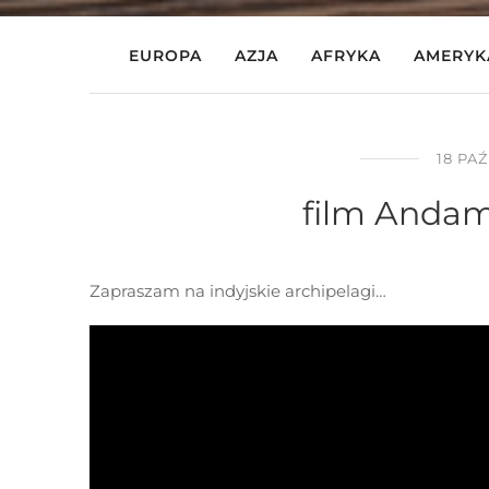
EUROPA
AZJA
AFRYKA
AMERYK
18 PA
film Andam
Zapraszam na indyjskie archipelagi…