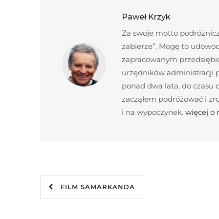
Paweł Krzyk
Za swoje motto podróżnicze
zabierze”. Mogę to udowod
zapracowanym przedsiębior
urzędników administracji
ponad dwa lata, do czasu c
zacząłem podróżować i zroz
i na wypoczynek.
więcej o
FILM SAMARKANDA