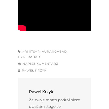
ARMITSAR
,
AURANGABAD
,
HYDERABAD
NAPISZ KOMENTARZ
PAWEŁ KRZYK
Paweł Krzyk
Za swoje motto podróżnicze
uważam „tego co