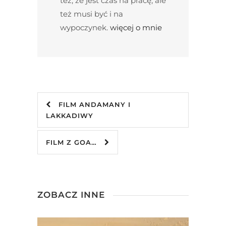
też, że jest czas na pracę, ale
też musi być i na
wypoczynek.
więcej o mnie
FILM ANDAMANY I
LAKKADIWY
FILM Z GOA…
ZOBACZ INNE