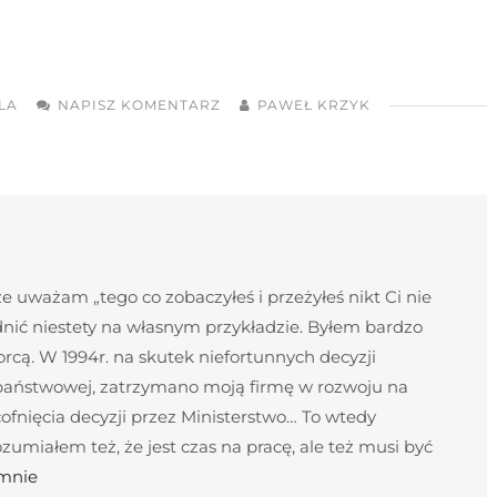
LA
NAPISZ KOMENTARZ
PAWEŁ KRZYK
 uważam „tego co zobaczyłeś i przeżyłeś nikt Ci nie
nić niestety na własnym przykładzie. Byłem bardzo
cą. W 1994r. na skutek niefortunnych decyzji
 państwowej, zatrzymano moją firmę w rozwoju na
ofnięcia decyzji przez Ministerstwo… To wtedy
umiałem też, że jest czas na pracę, ale też musi być
 mnie