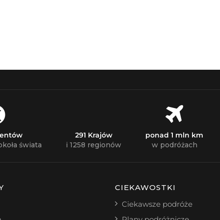
nentów
291 Krajów
ponad 1 mln km
okoła świata
i 1258 regionów
w podróżach
Y
CIEKAWOSTKI
Ciekawsze podróże
a
Plany podróżnicze