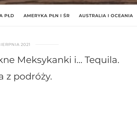
A PŁD
AMERYKA PŁN I ŚR
AUSTRALIA I OCEANIA
SIERPNIA 2021
kne Meksykanki i… Tequila.
a z podróży.