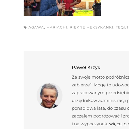
AGAWA
,
MARIACHI
,
PIĘKNE MEKSYKANKI
,
TEQUI
Paweł Krzyk
Za swoje motto podróżnicze
zabierze”. Mogę to udowod
zapracowanym przedsiębior
urzędników administracji
ponad dwa lata, do czasu c
zacząłem podróżować i zroz
i na wypoczynek.
więcej o