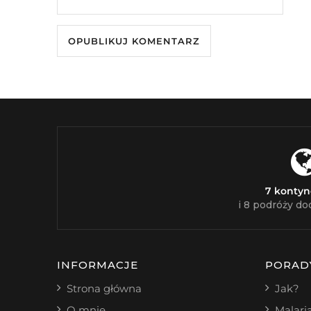
7 konty
i 8 podróży do
INFORMACJE
PORAD
Strona główna
Jak?
O mnie
Malari