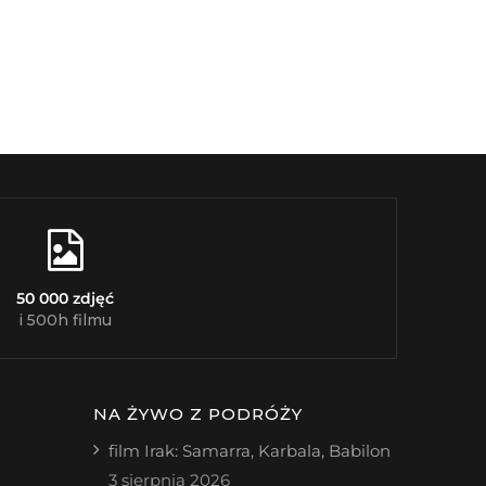
50 000 zdjęć
i 500h filmu
NA ŻYWO Z PODRÓŻY
film Irak: Samarra, Karbala, Babilon
3 sierpnia 2026