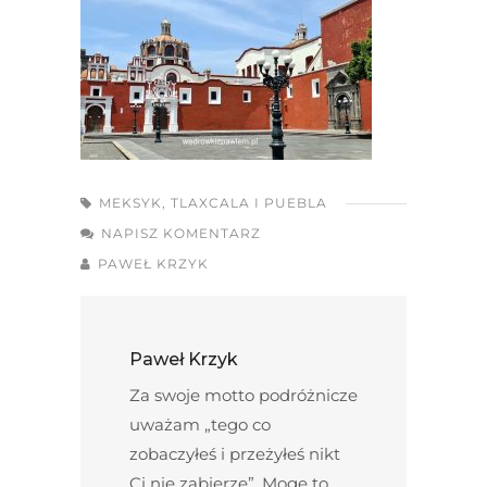
MEKSYK
,
TLAXCALA I PUEBLA
NAPISZ KOMENTARZ
PAWEŁ KRZYK
Paweł Krzyk
Za swoje motto podróżnicze
uważam „tego co
zobaczyłeś i przeżyłeś nikt
Ci nie zabierze”. Mogę to