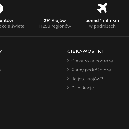
nentów
291 Krajów
ponad 1 mln km
okoła świata
i 1258 regionów
w podróżach
Y
CIEKAWOSTKI
Ciekawsze podróże
a
Plany podróżnicze
Ile jest krajów?
Publikacje