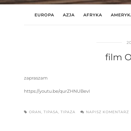
EUROPA
AZJA
AFRYKA
AMERYK
2
film O
zapraszam
https://youtu.be/qurZHNUBevI
ORAN
,
TIPASA
,
TIPAZA
NAPISZ KOMENTARZ