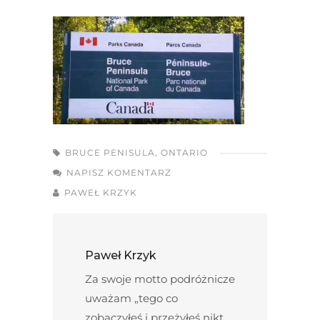
BRUCE PENISULA
,
ONTARIO
NAPISZ KOMENTARZ
PAWEŁ KRZYK
Paweł Krzyk
Za swoje motto podróżnicze
uważam „tego co
zobaczyłeś i przeżyłeś nikt