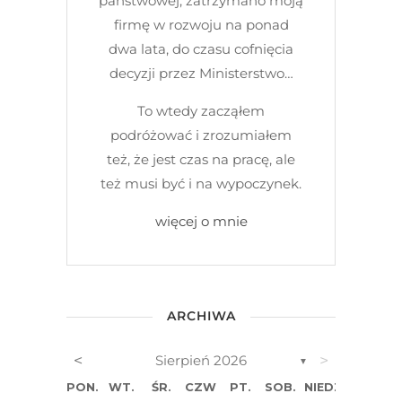
państwowej, zatrzymano moją
firmę w rozwoju na ponad
dwa lata, do czasu cofnięcia
decyzji przez Ministerstwo…
To wtedy zacząłem
podróżować i zrozumiałem
też, że jest czas na pracę, ale
też musi być i na wypoczynek.
więcej o mnie
ARCHIWA
<
>
Sierpień 2026
▼
PON.
WT.
ŚR.
CZW.
PT.
SOB.
NIEDZ.