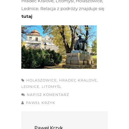
Hradec Kralove, Litomyśl, Holaszowice,
Lednice. Relacja z podróży znajduje się
tutaj
HOLASZOWICE
,
HRADEC KRALOVE
,
LEDNICE
,
LITOMYŚL
NAPISZ KOMENTARZ
PAWEŁ KRZYK
Paweł Krzyk