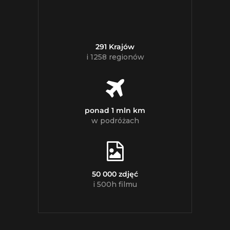
291 Krajów
i 1258 regionów
ponad 1 mln km
w podróżach
50 000 zdjęć
i 500h filmu