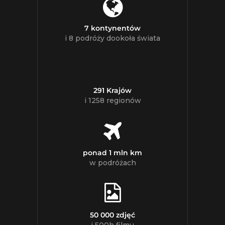
7 kontynentów
i 8 podróży dookoła świata
291 Krajów
i 1258 regionów
ponad 1 mln km
w podróżach
50 000 zdjęć
i 500h filmu