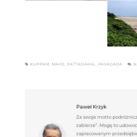
KUPPAM
,
MAHE
,
PATTADAKAL
,
PAVAGADA
N
Paweł Krzyk
Za swoje motto podróżnicze
zabierze”. Mogę to udowod
zapracowanym przedsiębior