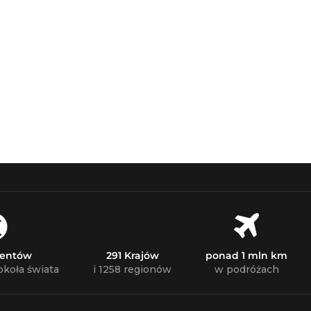
nentów
291 Krajów
ponad 1 mln km
okoła świata
i 1258 regionów
w podróżach